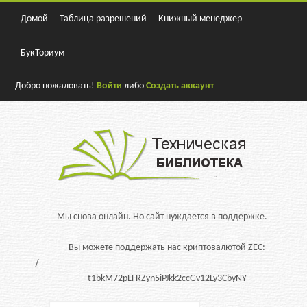
Домой
Таблица разрешений
Книжный менеджер
БукТориум
Добро пожаловать!
Войти
либо
Создать аккаунт
Мы снова онлайн. Но сайт нуждается в поддержке.
Вы можете поддержать нас криптовалютой ZEC:
t1bkM72pLFRZyn5iPJkk2ccGv12Ly3CbyNY