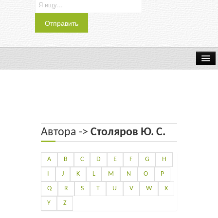
Транспорт
Индустрия
Наука
Автора ->
Столяров Ю. С.
Хобби
Журналы
A
B
C
D
E
F
G
H
I
J
K
L
M
N
O
P
История
Q
R
S
T
U
V
W
X
Учебники
Y
Z