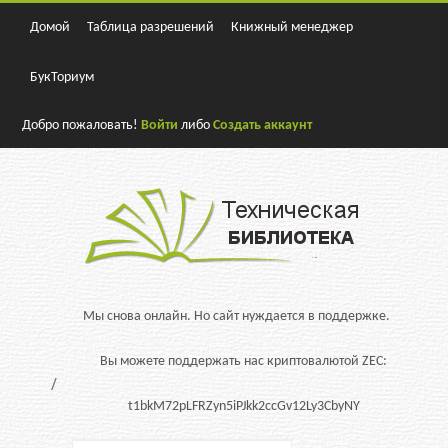
Домой
Таблица разрешений
Книжный менеджер
БукТориум
Добро пожаловать!
Войти
либо
Создать аккаунт
Мы снова онлайн. Но сайт нуждается в поддержке.
Вы можете поддержать нас криптовалютой ZEC:
t1bkM72pLFRZyn5iPJkk2ccGv12Ly3CbyNY