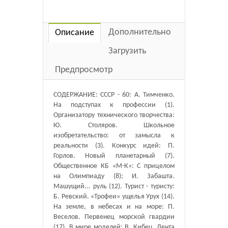
Дополнительно
Описание
Загрузить
Предпросмотр
СОДЕРЖАНИЕ: СССР - 60: А. Тимченко.
На подступах к профессии (1).
Организатору технического творчества:
Ю. Столяров. Школьное
изобретательство: от замысла к
реальности (3). Конкурс идей: П.
Горлов. Новый планетарный (7).
Общественное КБ «М-К»: С прицелом
на Олимпиаду (8); И. Забашта.
Машущий... руль (12). Турист - туристу:
Б. Ревский. «Трофеи» ущелья Урух (14).
На земле, в небесах и на море: П.
Веселов. Первенец морской гвардии
(17). В мире моделей: В. Кибец. Лента