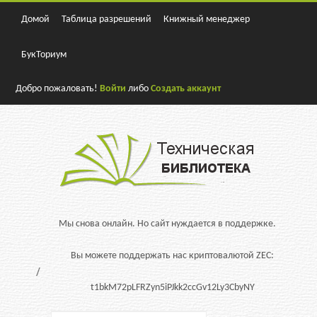
Домой
Таблица разрешений
Книжный менеджер
БукТориум
Добро пожаловать!
Войти
либо
Создать аккаунт
Мы снова онлайн. Но сайт нуждается в поддержке.
Вы можете поддержать нас криптовалютой ZEC:
t1bkM72pLFRZyn5iPJkk2ccGv12Ly3CbyNY