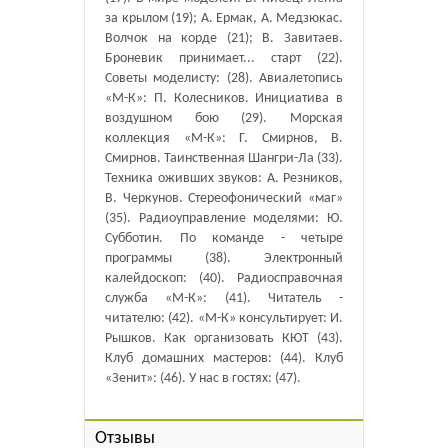
за крылом (19); А. Ермак, А. Медзюкас.
Волчок на корде (21); В. Завитаев.
Броневик принимает... старт (22).
Советы моделисту: (28). Авиалетопись
«М-К»: П. Колесников. Инициатива в
воздушном бою (29). Морская
коллекция «М-К»: Г. Смирнов, В.
Смирнов. Таинственная Шангри-Ла (33).
Техника оживших звуков: А. Резников,
В. Черкунов. Стереофонический «маг»
(35). Радиоуправление моделями: Ю.
Субботин. По команде - четыре
программы (38). Электронный
калейдоскоп: (40). Радиосправочная
служба «М-К»: (41). Читатель -
читателю: (42). «М-К» консультирует: И.
Рышков. Как организовать КЮТ (43).
Клуб домашних мастеров: (44). Клуб
«Зенит»: (46). У нас в гостях: (47).
Отзывы