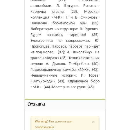
самолета (27). Знаменитые
автомобили: Л. Шугуров. Визитная
карточка страны (28). Морская
коллекция «М-К»: Г. и В. Смирновы.
Накануне броненосной эры (33).
Лаборатория конструктора: В. Гуревич.
Будем знакомы, тиристор! (35).
Электроника на микросхемах: Ю.
Прокопцев. Паровоз, паровоз, пар идет
из-под колес... (37); И. Николайчук. На
трассе «Мираж» (38). Техника оживших
звуков: А. Дьяков. Темброблок (40).
Радиосправочная служба «М-К»: (42).
Невыдуманные истории: И. Горев.
«Витькоходы» (43). Справочное бюро
«М-К»: (44). Мастер на все руки: (46).
Отзывы
×
Warning!
Нет данных для
отображения