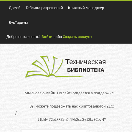
Домой
Таблица разрешений
Книжный менеджер
БукТориум
Добро пожаловать!
Войти
либо
Создать аккаунт
Мы снова онлайн. Но сайт нуждается в поддержке.
Вы можете поддержать нас криптовалютой ZEC:
t1bkM72pLFRZyn5iPJkk2ccGv12Ly3CbyNY