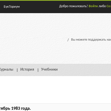
Добро пожаловать!
Войти
либо
Со
БукТориум
Вы можете поддержать нас
урналы
История
Учебники
ябрь 1983 года.