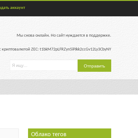
здать аккаунт
Мы снова онлайн. Но сайт нуждается в поддержке.
 криптовалютой ZEC: t1bkM72pLFRZyn5iPJkk2ccGv12Ly3CbyNY
Облако тегов