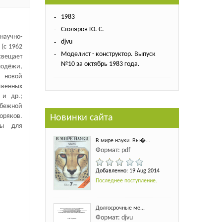
1983
Столяров Ю. С.
научно-
djvu
(с 1962
Моделист - конструктор. Выпуск
свещает
№10 за октябрь 1983 года.
лодёжи,
 новой
венных
 и др.;
убежной
оряков.
Новинки сайта
лы для
В мире науки. Вы�...
Формат: pdf
Добавленно: 19 Aug 2014
Последнее поступление.
Долгосрочные ме...
Формат: djvu