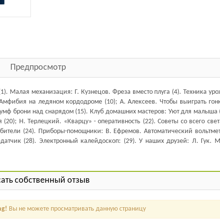
Предпросмотр
. Малая механизация: Г. Кузнецов. Фреза вместо плуга (4). Техника уро
Амфибия на ледяном кордодроме (10); А. Алексеев. Чтобы выиграть гонк
умф брони над снарядом (15). Клуб домашних мастеров: Уют для малыша (
20); Н. Терлецкий. «Кварцу» - оперативность (22). Советы со всего света
бители (24). Приборы-помощники: В. Ефремов. Автоматический вольтметр
датчик (28). Электронный калейдоскоп: (29). У наших друзей: Л. Гук. 
ать собственный отзыв
ng!
Вы не можете просматривать данную страницу