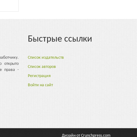
Быстрые ссылки
аботчику.
Список издательств
о открыто
Список авторов
е права -
Регистрация
Войти на сайт
Дизайн от
Crunchpress.com