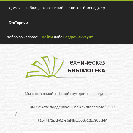
Домой
Таблица разрешений
Книжный менеджер
БукТориум
Добро пожаловать!
Войти
либо
Создать аккаунт
Мы снова онлайн. Но сайт нуждается в поддержке.
Вы можете поддержать нас криптовалютой ZEC:
t1bkM72pLFRZyn5iPJkk2ccGv12Ly3CbyNY