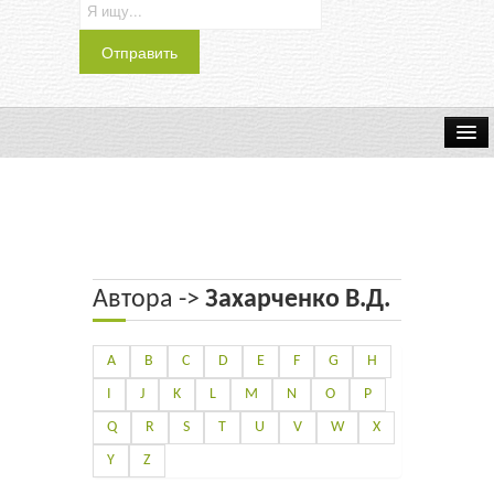
Транспорт
Индустрия
Наука
Автора ->
Захарченко В.Д.
Хобби
Журналы
A
B
C
D
E
F
G
H
I
J
K
L
M
N
O
P
История
Q
R
S
T
U
V
W
X
Учебники
Y
Z