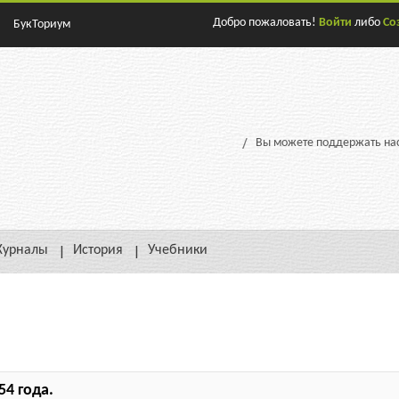
Добро пожаловать!
Войти
либо
Со
БукТориум
Вы можете поддержать нас
урналы
История
Учебники
54 года.