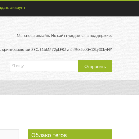
здать аккаунт
Мы снова онлайн. Но сайт нуждается в поддержке.
 криптовалютой ZEC: t1bkM72pLFRZyn5iPJkk2ccGv12Ly3CbyNY
Облако тегов