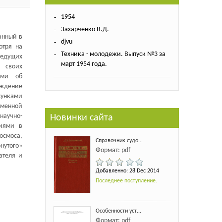
1954
Захарченко В.Д.
анный в
djvu
отря на
Техника - молодежи. Выпуск №3 за
ведущих
март 1954 года.
 своих
ами об
ждение
сунками
менной
аучно-
Новинки сайта
ниями в
осмоса,
Справочник судо...
нутого»
Формат: pdf
ателя и
Добавленно: 28 Dec 2014
Последнее поступление.
Особенности уст...
Формат: pdf