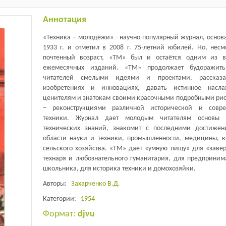
Аннотация
«Техника – молодёжи» - научно-популярный журнал, основ
1933 г. и отметил в 2008 г. 75-летний юбилей. Но, несм
почтенный возраст, «ТМ» был и остаётся одним из 
ежемесячных изданий. «ТМ» продолжает будоражить
читателей смелыми идеями и проектами, рассказ
изобретениях и инновациях, давать истинное насла
ценителям и знатокам своими красочными подробными ри
– реконструкциями различной исторической и совре
техники. Журнал дает молодым читателям основы н
технических знаний, знакомит с последними достиже
области науки и техники, промышленности, медицины, к
сельского хозяйства. «ТМ» даёт «умную пищу» для «завёр
технаря и любознательного гуманитария, для предприним
школьника, для историка техники и домохозяйки.
Авторы:
Захарченко В.Д.
Категории:
1954
Формат:
djvu