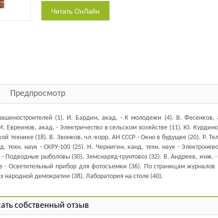
Предпросмотр
иностроителей (1). И. Бардин, акад. - К молодежи (4). В. Фесенков, а
 М. Евреинов, акад. - Электричество в сельском хозяйстве (11). Ю. Курдин
й технике (18). В. Звонков, чл.-корр. АН СССР - Окно в будущее (20). Р. Те
 техн. наук - СКРУ-100 (25). Н. Чернигин, канд. техн. наук - Электронево
 - Подводные рыболовы (30). Земснаряд-грунтовоз (32). В. Андреев, инж. 
ов - Осветительный прибор для фотосъемки (36). По страницам журналов (
ах народной демократии (38). Лаборатория на столе (40).
ать собственный отзыв