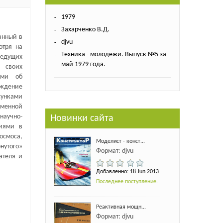
1979
Захарченко В.Д.
анный в
djvu
отря на
Техника - молодежи. Выпуск №5 за
ведущих
май 1979 года.
 своих
ами об
ждение
сунками
менной
аучно-
Новинки сайта
ниями в
осмоса,
Моделист - конст...
нутого»
Формат: djvu
ателя и
Добавленно: 18 Jun 2013
Последнее поступление.
Реактивная мощн...
Формат: djvu