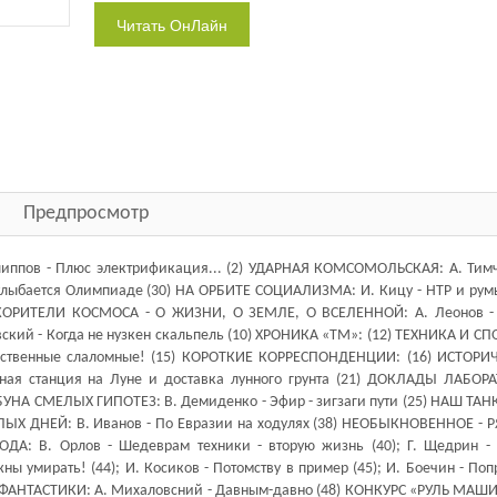
Предпросмотр
ов - Плюс электрификация... (2) УДАРНАЯ КОМСОМОЛЬСКАЯ: А. Тимч
с улыбается Олимпиаде (30) НА ОРБИТЕ СОЦИАЛИЗМА: И. Кицу - НТР и рум
ОКОРИТЕЛИ КОСМОСА - О ЖИЗНИ, О ЗЕМЛЕ, О ВСЕЛЕННОЙ: А. Леонов -
кий - Когда не нузкен скальпель (10) ХРОНИКА «ТМ»: (12) ТЕХНИКА И СП
ечественные слаломные! (15) КОРОТКИЕ КОРРЕСПОНДЕНЦИИ: (16) ИСТОРИ
ная станция на Луне и доставка лунного грунта (21) ДОКЛАДЫ ЛАБОР
ИБУНА СМЕЛЫХ ГИПОТЕЗ: В. Демиденко - Эфир - зигзаги пути (25) НАШ ТА
ЫХ ДНЕЙ: В. Иванов - По Евразии на ходулях (38) НЕОБЫКНОВЕННОЕ - 
: В. Орлов - Шедеврам техники - вторую жизнь (40); Г. Щедрин - 
ны умирать! (44); И. Косиков - Потомству в пример (45); И. Боечин - По
ФАНТАСТИКИ: А. Михаловсний - Давным-давно (48) КОНКУРС «РУЛЬ МАШИ