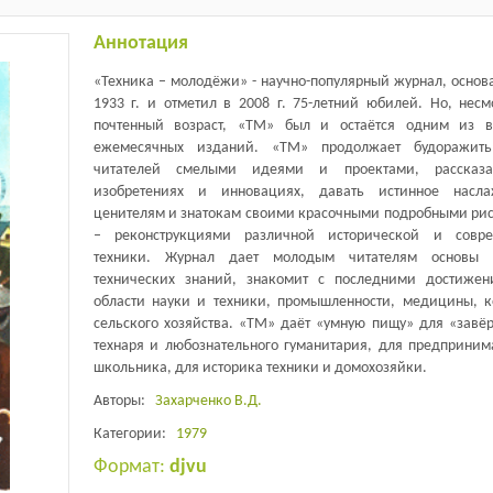
Аннотация
«Техника – молодёжи» - научно-популярный журнал, основ
1933 г. и отметил в 2008 г. 75-летний юбилей. Но, несм
почтенный возраст, «ТМ» был и остаётся одним из 
ежемесячных изданий. «ТМ» продолжает будоражить
читателей смелыми идеями и проектами, рассказ
изобретениях и инновациях, давать истинное насла
ценителям и знатокам своими красочными подробными ри
– реконструкциями различной исторической и совре
техники. Журнал дает молодым читателям основы н
технических знаний, знакомит с последними достиже
области науки и техники, промышленности, медицины, к
сельского хозяйства. «ТМ» даёт «умную пищу» для «завёр
технаря и любознательного гуманитария, для предприним
школьника, для историка техники и домохозяйки.
Авторы:
Захарченко В.Д.
Категории:
1979
Формат:
djvu