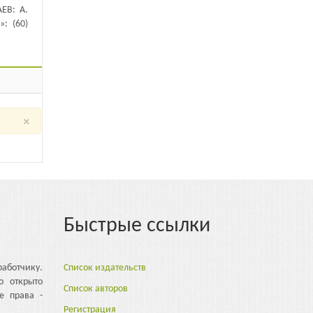
ЕВ: А.
: (60)
×
Быстрые ссылки
аботчику.
Список издательств
о открыто
Список авторов
е права -
Регистрация