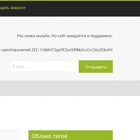
здать аккаунт
Мы снова онлайн. Но сайт нуждается в поддержке.
 криптовалютой ZEC: t1bkM72pLFRZyn5iPJkk2ccGv12Ly3CbyNY
Облако тегов