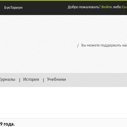
Добро пожаловать!
Войти
либо
Со
БукТориум
Вы можете поддержать нас
урналы
История
Учебники
9 года.