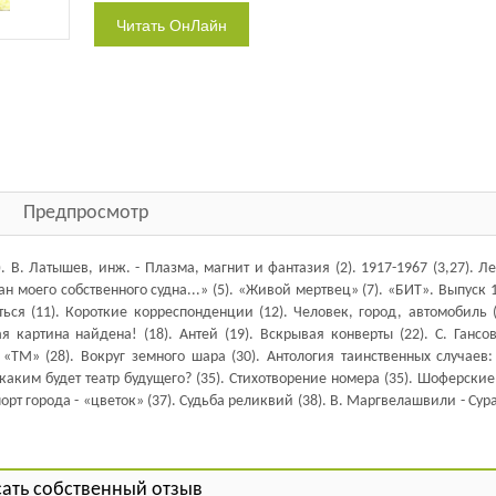
Предпросмотр
В. Латышев, инж. - Плазма, магнит и фантазия (2). 1917-1967 (3,27). Л
 моего собственного судна...» (5). «Живой мертвец» (7). «БИТ». Выпуск 1 
ться (11). Короткие корреспонденции (12). Человек, город, автомобиль (
я картина найдена! (18). Антей (19). Вскрывая конверты (22). С. Гансо
 «ТМ» (28). Вокруг земного шара (30). Антология таинственных случаев
и каким будет театр будущего? (35). Стихотворение номера (35). Шоферски
орт города - «цветок» (37). Судьба реликвий (38). В. Маргвелашвили - Су
ать собственный отзыв