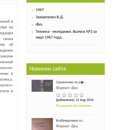
1967
Захарченко В.Д.
анный в
djvu
отря на
Техника - молодежи. Выпуск №3 за
ведущих
март 1967 года.
 своих
ами об
ждение
сунками
менной
аучно-
Новинки сайта
ниями в
осмоса,
Справочник по р�...
нутого»
Формат: djvu
ателя и
Добавленно: 25 Aug 2014
Последнее поступление.
Возбужденные со...
Формат: djvu