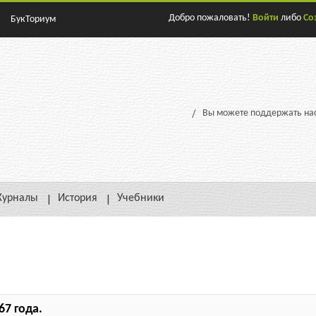
Добро пожаловать!
Войти
либо
Со
БукТориум
Вы можете поддержать нас
урналы
История
Учебники
67 года.