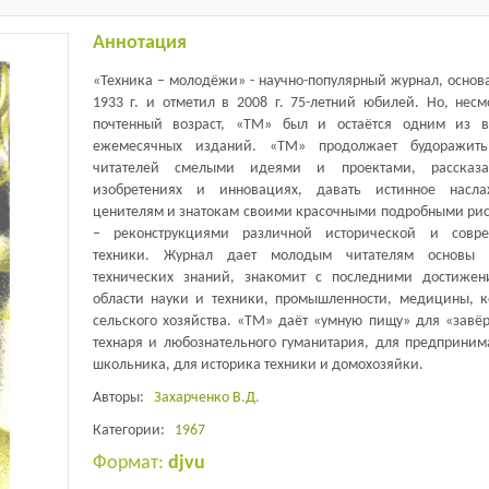
Аннотация
«Техника – молодёжи» - научно-популярный журнал, основ
1933 г. и отметил в 2008 г. 75-летний юбилей. Но, несм
почтенный возраст, «ТМ» был и остаётся одним из 
ежемесячных изданий. «ТМ» продолжает будоражить
читателей смелыми идеями и проектами, рассказ
изобретениях и инновациях, давать истинное насла
ценителям и знатокам своими красочными подробными ри
– реконструкциями различной исторической и совре
техники. Журнал дает молодым читателям основы н
технических знаний, знакомит с последними достиже
области науки и техники, промышленности, медицины, к
сельского хозяйства. «ТМ» даёт «умную пищу» для «завёр
технаря и любознательного гуманитария, для предприним
школьника, для историка техники и домохозяйки.
Авторы:
Захарченко В.Д.
Категории:
1967
Формат:
djvu