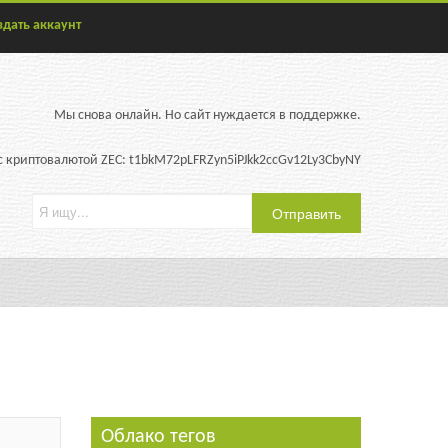
здать аккаунт
Мы снова онлайн. Но сайт нуждается в поддержке.
 криптовалютой ZEC: t1bkM72pLFRZyn5iPJkk2ccGv12Ly3CbyNY
Облако тегов