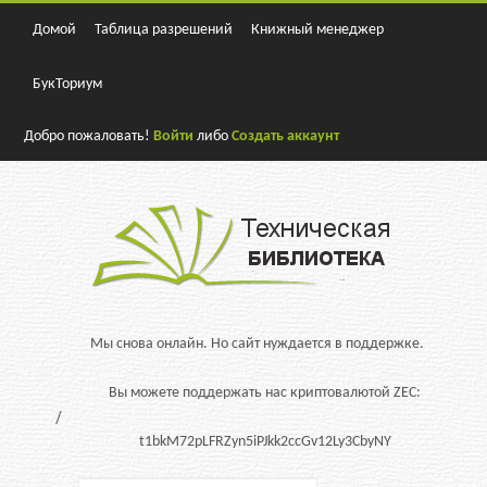
Домой
Таблица разрешений
Книжный менеджер
БукТориум
Добро пожаловать!
Войти
либо
Создать аккаунт
Мы снова онлайн. Но сайт нуждается в поддержке.
Вы можете поддержать нас криптовалютой ZEC:
t1bkM72pLFRZyn5iPJkk2ccGv12Ly3CbyNY