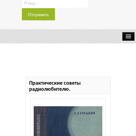
Транспорт
Индустрия
Наука
Практические советы
Хобби
радиолюбителю.
Журналы
История
Учебники