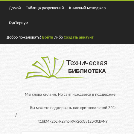
Домой
Таблица разрешений
Книжный менеджер
БукТориум
Добро пожаловать!
Войти
либо
Создать аккаунт
Мы снова онлайн. Но сайт нуждается в поддержке.
Вы можете поддержать нас криптовалютой ZEC:
t1bkM72pLFRZyn5iPJkk2ccGv12Ly3CbyNY