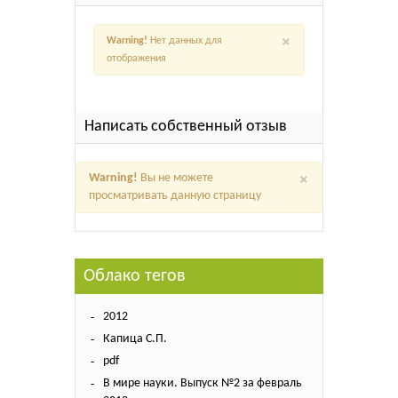
×
Warning!
Нет данных для
отображения
Написать собственный отзыв
×
Warning!
Вы не можете
просматривать данную страницу
Облако тегов
2012
Капица С.П.
pdf
В мире науки. Выпуск №2 за февраль