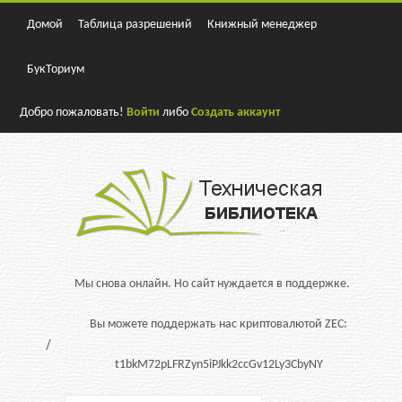
Домой
Таблица разрешений
Книжный менеджер
БукТориум
Добро пожаловать!
Войти
либо
Создать аккаунт
Мы снова онлайн. Но сайт нуждается в поддержке.
Вы можете поддержать нас криптовалютой ZEC:
t1bkM72pLFRZyn5iPJkk2ccGv12Ly3CbyNY