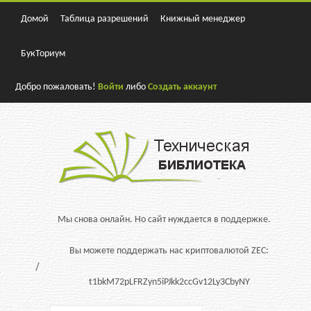
Домой
Таблица разрешений
Книжный менеджер
БукТориум
Добро пожаловать!
Войти
либо
Создать аккаунт
Мы снова онлайн. Но сайт нуждается в поддержке.
Вы можете поддержать нас криптовалютой ZEC:
t1bkM72pLFRZyn5iPJkk2ccGv12Ly3CbyNY