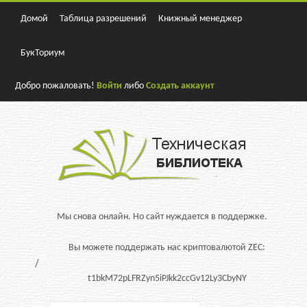
Домой
Таблица разрешений
Книжный менеджер
БукТориум
Добро пожаловать!
Войти
либо
Создать аккаунт
Мы снова онлайн. Но сайт нуждается в поддержке.
Вы можете поддержать нас криптовалютой ZEC:
t1bkM72pLFRZyn5iPJkk2ccGv12Ly3CbyNY