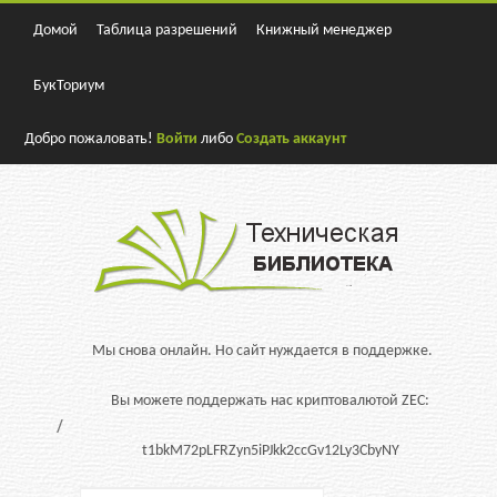
Домой
Таблица разрешений
Книжный менеджер
БукТориум
Добро пожаловать!
Войти
либо
Создать аккаунт
Мы снова онлайн. Но сайт нуждается в поддержке.
Вы можете поддержать нас криптовалютой ZEC:
t1bkM72pLFRZyn5iPJkk2ccGv12Ly3CbyNY