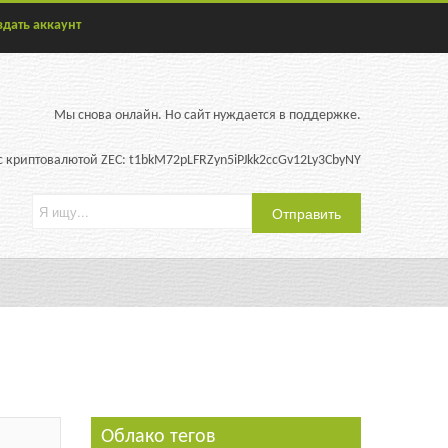
здать аккаунт
Мы снова онлайн. Но сайт нуждается в поддержке.
 криптовалютой ZEC: t1bkM72pLFRZyn5iPJkk2ccGv12Ly3CbyNY
Облако тегов