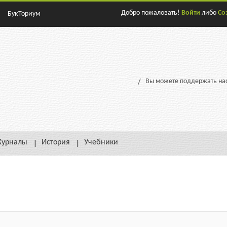
Добро пожаловать!
Войти
либо
Со
БукТориум
Вы можете поддержать нас
урналы
История
Учебники