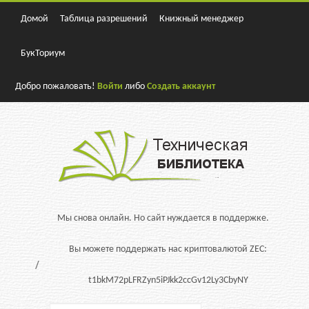
Домой
Таблица разрешений
Книжный менеджер
БукТориум
Добро пожаловать!
Войти
либо
Создать аккаунт
Мы снова онлайн. Но сайт нуждается в поддержке.
Вы можете поддержать нас криптовалютой ZEC:
t1bkM72pLFRZyn5iPJkk2ccGv12Ly3CbyNY