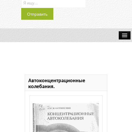
Транспорт
Индустрия
Наука
Автоконцентрационные
Хобби
колебания.
Журналы
История
Учебники