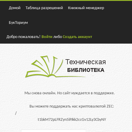
Домой
Таблица разрешений
Книжный менеджер
БукТориум
Добро пожаловать!
Войти
либо
Создать аккаунт
Мы снова онлайн. Но сайт нуждается в поддержке.
Вы можете поддержать нас криптовалютой ZEC:
t1bkM72pLFRZyn5iPJkk2ccGv12Ly3CbyNY