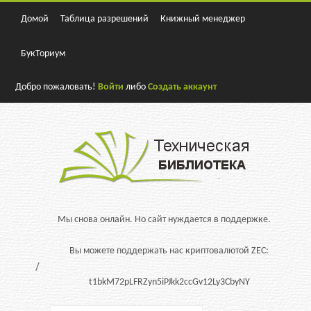
Домой
Таблица разрешений
Книжный менеджер
БукТориум
Добро пожаловать!
Войти
либо
Создать аккаунт
Мы снова онлайн. Но сайт нуждается в поддержке.
Вы можете поддержать нас криптовалютой ZEC:
t1bkM72pLFRZyn5iPJkk2ccGv12Ly3CbyNY