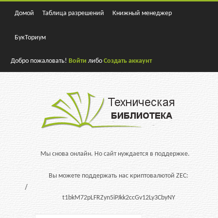
Домой
Таблица разрешений
Книжный менеджер
БукТориум
Добро пожаловать!
Войти
либо
Создать аккаунт
Мы снова онлайн. Но сайт нуждается в поддержке.
Вы можете поддержать нас криптовалютой ZEC:
t1bkM72pLFRZyn5iPJkk2ccGv12Ly3CbyNY