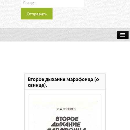
Транспорт
Индустрия
Наука
Второе дыхание марафонца (о
Хобби
свинце).
Журналы
История
Учебники