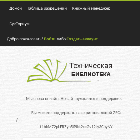
Домой
Таблица разрешений
Книжный менеджер
БукТориум
Добро пожаловать!
Войти
либо
Создать аккаунт
Мы снова онлайн. Но сайт нуждается в поддержке.
Вы можете поддержать нас криптовалютой ZEC:
t1bkM72pLFRZyn5iPJkk2ccGv12Ly3CbyNY