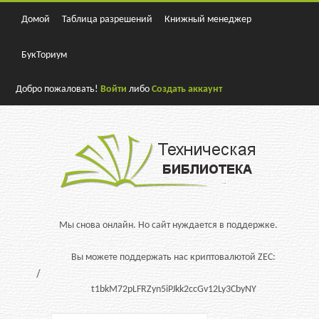
Домой
Таблица разрешений
Книжный менеджер
БукТориум
Добро пожаловать!
Войти
либо
Создать аккаунт
Мы снова онлайн. Но сайт нуждается в поддержке.
Вы можете поддержать нас криптовалютой ZEC:
t1bkM72pLFRZyn5iPJkk2ccGv12Ly3CbyNY