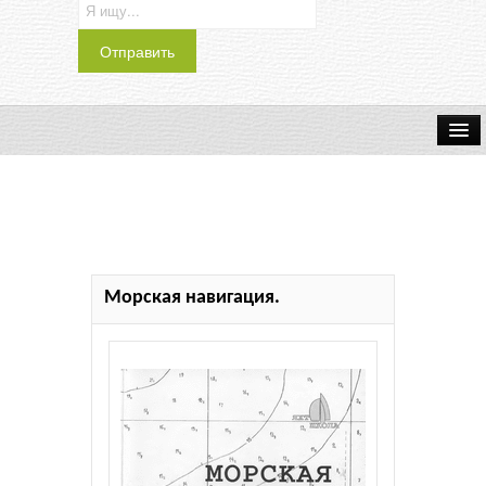
Транспорт
Индустрия
Наука
Морская навигация.
Хобби
Журналы
История
Учебники