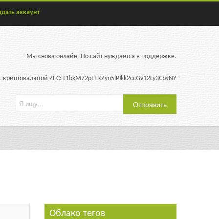
здать аккаунт
Мы снова онлайн. Но сайт нуждается в поддержке.
 криптовалютой ZEC: t1bkM72pLFRZyn5iPJkk2ccGv12Ly3CbyNY
Облако тегов