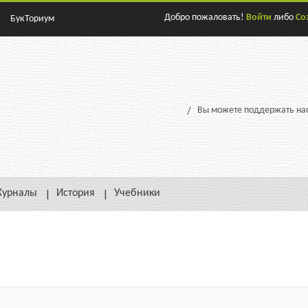
Добро пожаловать!
Войти
либо
Со
БукТориум
Вы можете поддержать нас
урналы
История
Учебники