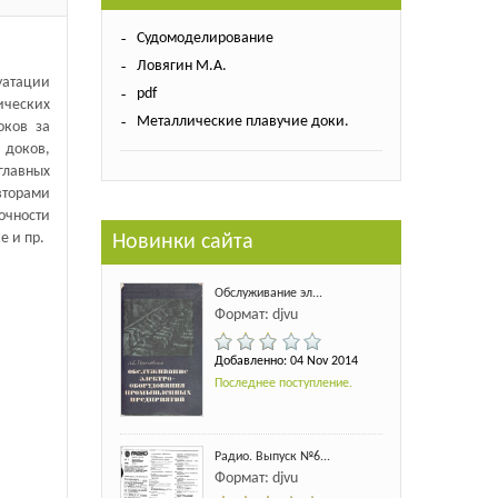
Судомоделирование
Ловягин М.А.
уатации
pdf
ческих
Металлические плавучие доки.
оков за
 доков,
главных
вторами
очности
е и пр.
Новинки сайта
Обслуживание эл...
Формат: djvu
Добавленно: 04 Nov 2014
Последнее поступление.
Радио. Выпуск №6...
Формат: djvu