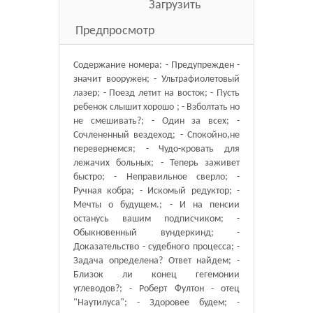
Загрузить
Предпросмотр
Содержание номера: - Предупрежден -
значит вооружен; - Ультрафиолетовый
лазер; - Поезд летит на восток; - Пусть
ребенок слышит хорошо ; - Взболтать но
не смешивать?; - Один за всех; -
Сочлененный вездеход; - Спокойно,не
перевернемся; - Чудо-кровать для
лежачих больных; - Теперь заживет
быстро; - Неправильное сверло; -
Ручная кобра; - Искомый редуктор; -
Мечты о будущем.; - И на пенсии
останусь вашим подписчиком; -
Обыкновенный вундеркинд; -
Доказательство - судебного процесса; -
Задача определена? Ответ найдем; -
Близок ли конец гегемонии
углеводов?; - Роберт Фултон - отец
"Наутилуса"; - Здоровее будем; -