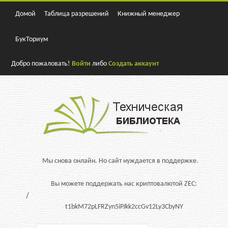
Домой
Таблица разрешений
Книжный менеджер
БукТориум
Добро пожаловать!
Войти
либо
Создать аккаунт
Мы снова онлайн. Но сайт нуждается в поддержке.
Вы можете поддержать нас криптовалютой ZEC:
t1bkM72pLFRZyn5iPJkk2ccGv12Ly3CbyNY