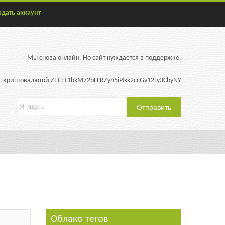
здать аккаунт
Мы снова онлайн. Но сайт нуждается в поддержке.
 криптовалютой ZEC: t1bkM72pLFRZyn5iPJkk2ccGv12Ly3CbyNY
Облако тегов