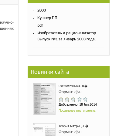
2003
Кушнер Г.П.
аучно-
pdf
ешениях
Изобретатель и рационализатор.
Выпуск №1 за январь 2003 года.
Новинки сайта
Схемотехника. В�...
Формат: djvu
Добавленно: 18 Jun 2014
Последнее поступление.
Теория матрицы �...
Формат: djvu