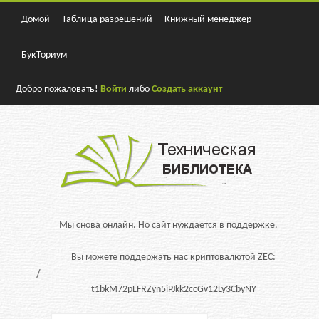
Домой
Таблица разрешений
Книжный менеджер
БукТориум
Добро пожаловать!
Войти
либо
Создать аккаунт
Мы снова онлайн. Но сайт нуждается в поддержке.
Вы можете поддержать нас криптовалютой ZEC:
t1bkM72pLFRZyn5iPJkk2ccGv12Ly3CbyNY