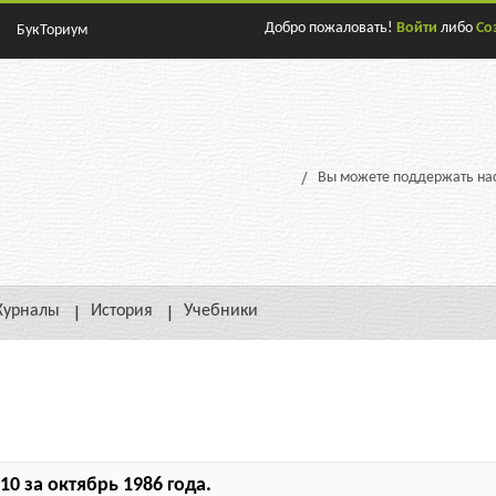
Добро пожаловать!
Войти
либо
Со
БукТориум
Вы можете поддержать нас
урналы
История
Учебники
0 за октябрь 1986 года.