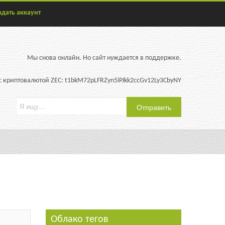
здать аккаунт
Мы снова онлайн. Но сайт нуждается в поддержке.
 криптовалютой ZEC: t1bkM72pLFRZyn5iPJkk2ccGv12Ly3CbyNY
Облако тегов