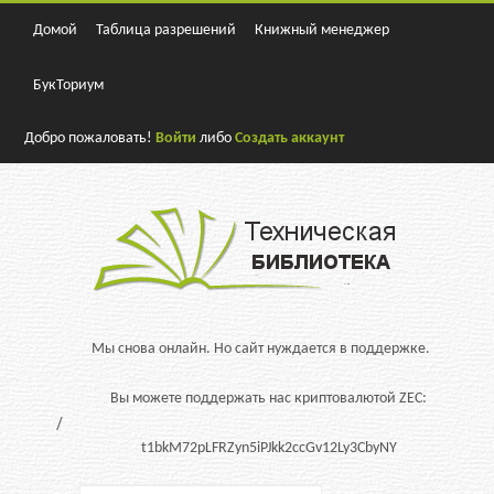
Домой
Таблица разрешений
Книжный менеджер
БукТориум
Добро пожаловать!
Войти
либо
Создать аккаунт
Мы снова онлайн. Но сайт нуждается в поддержке.
Вы можете поддержать нас криптовалютой ZEC:
t1bkM72pLFRZyn5iPJkk2ccGv12Ly3CbyNY