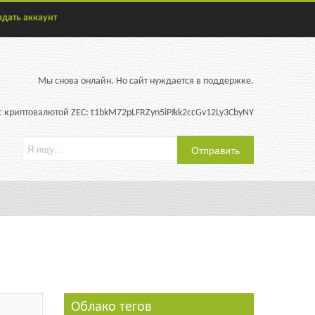
здать аккаунт
Мы снова онлайн. Но сайт нуждается в поддержке.
 криптовалютой ZEC: t1bkM72pLFRZyn5iPJkk2ccGv12Ly3CbyNY
Облако тегов