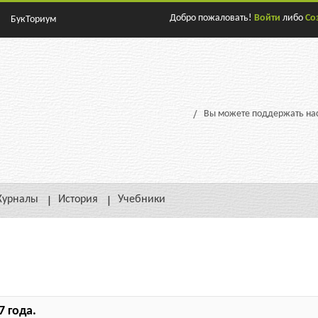
Добро пожаловать!
Войти
либо
Со
БукТориум
Вы можете поддержать нас
урналы
История
Учебники
 года.