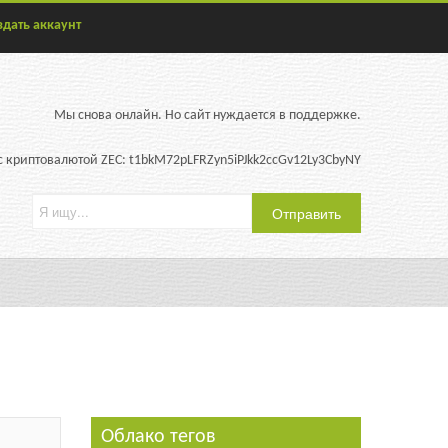
здать аккаунт
Мы снова онлайн. Но сайт нуждается в поддержке.
 криптовалютой ZEC: t1bkM72pLFRZyn5iPJkk2ccGv12Ly3CbyNY
Облако тегов