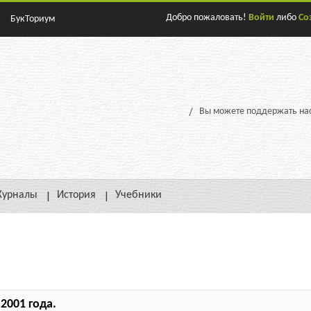
Добро пожаловать!
Войти
либо
Со
БукТориум
Вы можете поддержать нас
урналы
История
Учебники
2001 года.