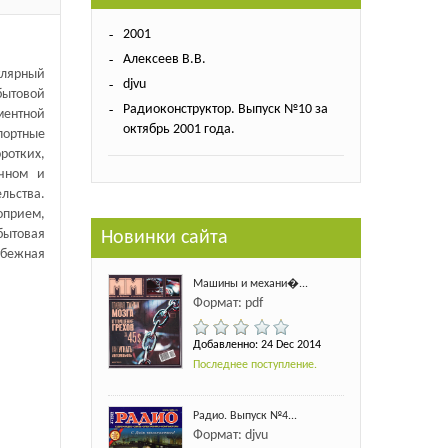
2001
Алексеев В.В.
улярный
djvu
бытовой
Радиоконструктор. Выпуск №10 за
ентной
октябрь 2001 года.
ортные
отких,
ычном и
льства.
оприем,
ытовая
Новинки сайта
убежная
Машины и механи�...
Формат: pdf
Добавленно: 24 Dec 2014
Последнее поступление.
Радио. Выпуск №4...
Формат: djvu