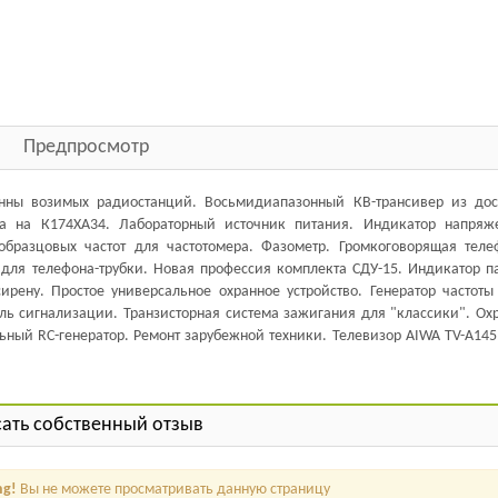
Предпросмотр
нны возимых радиостанций. Восьмидиапазонный КВ-трансивер из дос
а на К174ХА34. Лабораторный источник питания. Индикатор напряж
образцовых частот для частотомера. Фазометр. Громкоговорящая теле
для телефона-трубки. Новая профессия комплекта СДУ-15. Индикатор п
ену. Простое универсальное охранное устройство. Генератор частоты 
ль сигнализации. Транзисторная система зажигания для "классики". Ох
ный RC-генератор. Ремонт зарубежной техники. Телевизор AIWA TV-A145
ать собственный отзыв
ng!
Вы не можете просматривать данную страницу