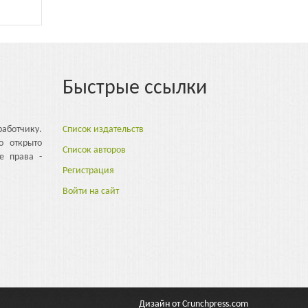
Быстрые ссылки
аботчику.
Список издательств
о открыто
Список авторов
е права -
Регистрация
Войти на сайт
Дизайн от
Crunchpress.com