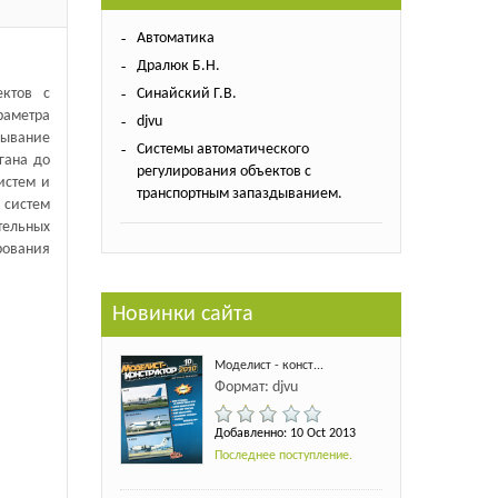
Автоматика
Дралюк Б.Н.
ектов с
Синайский Г.В.
аметра
djvu
ывание
Системы автоматического
гана до
регулирования объектов с
истем и
транспортным запаздыванием.
 систем
тельных
ования
Новинки сайта
Моделист - конст...
Формат: djvu
Добавленно: 10 Oct 2013
Последнее поступление.