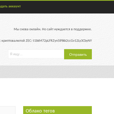
здать аккаунт
Мы снова онлайн. Но сайт нуждается в поддержке.
 криптовалютой ZEC: t1bkM72pLFRZyn5iPJkk2ccGv12Ly3CbyNY
Облако тегов