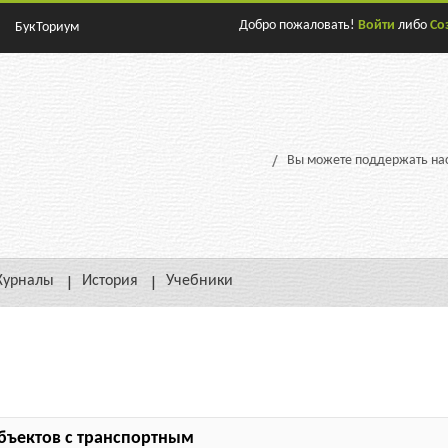
Добро пожаловать!
Войти
либо
Со
БукТориум
Вы можете поддержать нас
урналы
История
Учебники
бъектов с транспортным