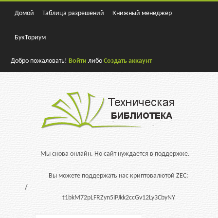
Домой
Таблица разрешений
Книжный менеджер
БукТориум
Добро пожаловать!
Войти
либо
Создать аккаунт
Мы снова онлайн. Но сайт нуждается в поддержке.
Вы можете поддержать нас криптовалютой ZEC:
t1bkM72pLFRZyn5iPJkk2ccGv12Ly3CbyNY