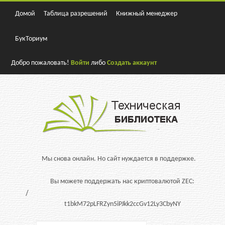
Домой
Таблица разрешений
Книжный менеджер
БукТориум
Добро пожаловать!
Войти
либо
Создать аккаунт
Мы снова онлайн. Но сайт нуждается в поддержке.
Вы можете поддержать нас криптовалютой ZEC:
t1bkM72pLFRZyn5iPJkk2ccGv12Ly3CbyNY