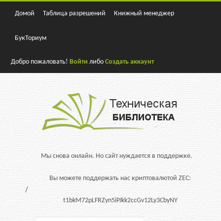
Домой
Таблица разрешений
Книжный менеджер
БукТориум
Добро пожаловать!
Войти
либо
Создать аккаунт
Мы снова онлайн. Но сайт нуждается в поддержке.
Вы можете поддержать нас криптовалютой ZEC:
t1bkM72pLFRZyn5iPJkk2ccGv12Ly3CbyNY