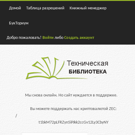
Домой
Таблица разрешений
Книжный менеджер
БукТориум
Добро пожаловать!
Войти
либо
Создать аккаунт
Мы снова онлайн. Но сайт нуждается в поддержке.
Вы можете поддержать нас криптовалютой ZEC:
t1bkM72pLFRZyn5iPJkk2ccGv12Ly3CbyNY