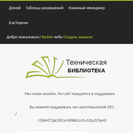
Домой
Таблица разрешений
Книжный менеджер
БукТориум
Добро пожаловать!
Войти
либо
Создать аккаунт
Мы снова онлайн. Но сайт нуждается в поддержке.
Вы можете поддержать нас криптовалютой ZEC:
t1bkM72pLFRZyn5iPJkk2ccGv12Ly3CbyNY