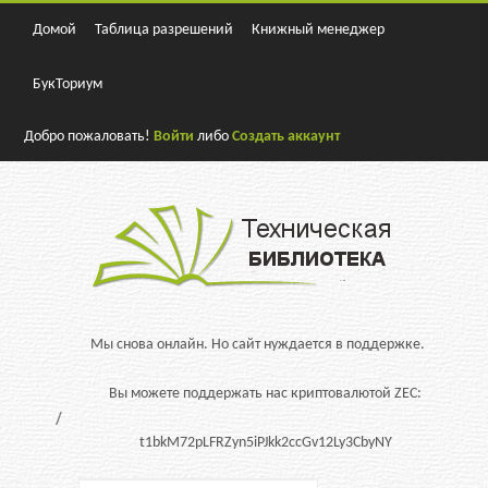
Домой
Таблица разрешений
Книжный менеджер
БукТориум
Добро пожаловать!
Войти
либо
Создать аккаунт
Мы снова онлайн. Но сайт нуждается в поддержке.
Вы можете поддержать нас криптовалютой ZEC:
t1bkM72pLFRZyn5iPJkk2ccGv12Ly3CbyNY