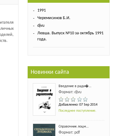
1991
Черемисинов Б.И.
итателя
djvu
зличных
Левша. Выпуск №10 за октябрь 1991
делей,
года.
ств.
Новинки сайта
Введение в ради�...
Формат: djvu
Добавленно: 07 Sep 2014
Последнее поступление.
Справочник лоцм...
Формат: pdf