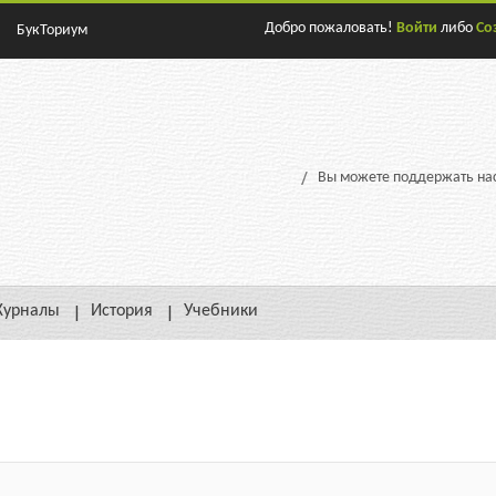
Добро пожаловать!
Войти
либо
Со
БукТориум
Вы можете поддержать нас
урналы
История
Учебники