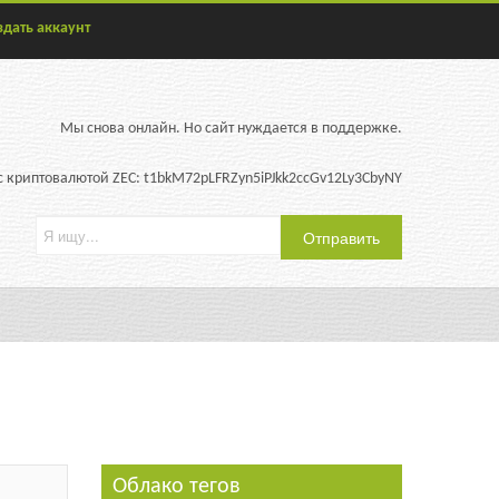
здать аккаунт
Мы снова онлайн. Но сайт нуждается в поддержке.
 криптовалютой ZEC: t1bkM72pLFRZyn5iPJkk2ccGv12Ly3CbyNY
Облако тегов