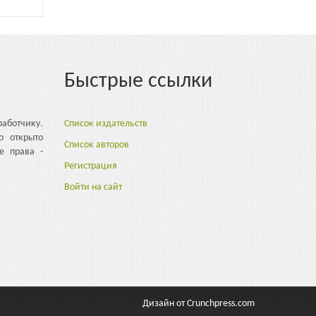
Быстрые ссылки
аботчику.
Список издательств
о открыто
Список авторов
е права -
Регистрация
Войти на сайт
Дизайн от
Crunchpress.com