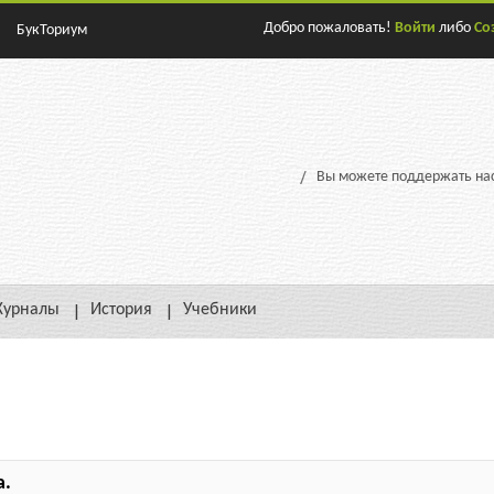
Добро пожаловать!
Войти
либо
Со
БукТориум
Вы можете поддержать нас
урналы
История
Учебники
а.