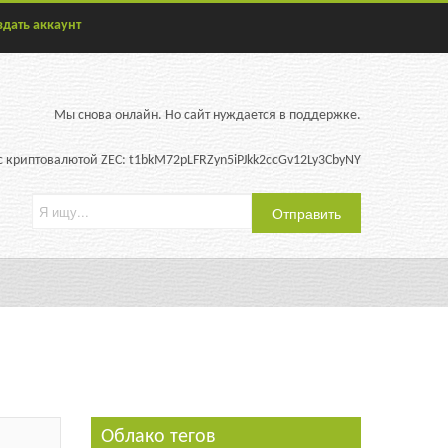
здать аккаунт
Мы снова онлайн. Но сайт нуждается в поддержке.
 криптовалютой ZEC: t1bkM72pLFRZyn5iPJkk2ccGv12Ly3CbyNY
Облако тегов