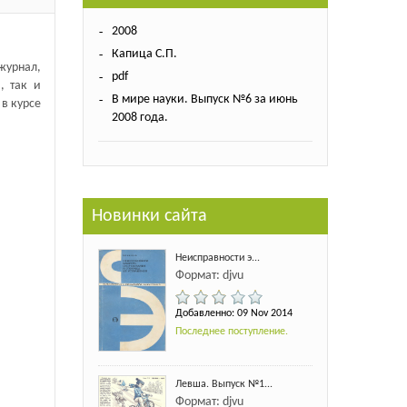
2008
Капица С.П.
урнал,
pdf
, так и
В мире науки. Выпуск №6 за июнь
в курсе
2008 года.
Новинки сайта
Неисправности э...
Формат: djvu
Добавленно: 09 Nov 2014
Последнее поступление.
Левша. Выпуск №1...
Формат: djvu