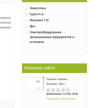
Энергетика
Гурин Н.А.
оцесса
Янукович Г.И.
ических
djvu
ожениях
Электрооборудование
промышленных предприятий и
установок.
Новинки сайта
Газовые горелки...
Формат: djvu
Добавленно: 12 Mar 2016
Последнее поступление.