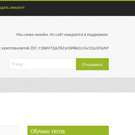
здать аккаунт
Мы снова онлайн. Но сайт нуждается в поддержке.
 криптовалютой ZEC: t1bkM72pLFRZyn5iPJkk2ccGv12Ly3CbyNY
Облако тегов