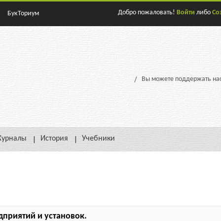
Добро пожаловать!
Войти
либо
Со
БукТориум
Вы можете поддержать нас
урналы
История
Учебники
приятий и установок.