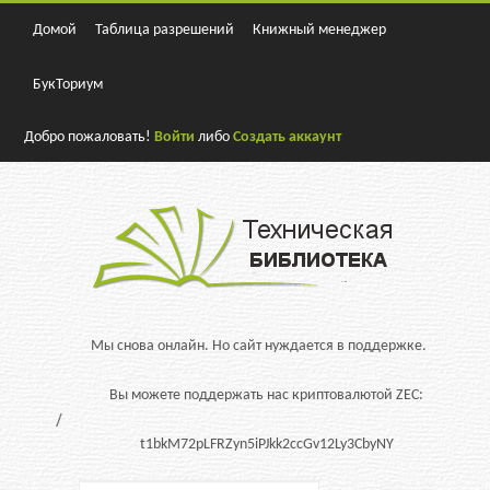
Домой
Таблица разрешений
Книжный менеджер
БукТориум
Добро пожаловать!
Войти
либо
Создать аккаунт
Мы снова онлайн. Но сайт нуждается в поддержке.
Вы можете поддержать нас криптовалютой ZEC:
t1bkM72pLFRZyn5iPJkk2ccGv12Ly3CbyNY