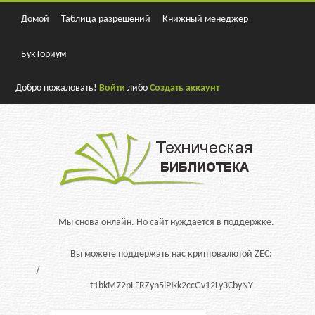
Домой
Таблица разрешений
Книжный менеджер
БукТориум
Добро пожаловать!
Войти
либо
Создать аккаунт
Мы снова онлайн. Но сайт нуждается в поддержке.
Вы можете поддержать нас криптовалютой ZEC:
t1bkM72pLFRZyn5iPJkk2ccGv12Ly3CbyNY