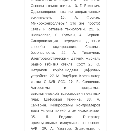
Скобичевский. Картинки с выставки.
Основы схемотехники. 10. Г. Волович.
Однополярное питание операционных
усилителей. 15. А. Фрунзе.
Микроконтроллеры? Это же просто!
Связь и сетевые технологии. 21. Б.
Шевкопляс, С. Сухман, А. Бернов.
Синхронизация передачи данных:
способы кодирования. Системы
безопасности. 22. А. Тишкунов.
Электроакустический датчиК журналу
радио азбития стекла. Софт. 25. О.
Петраков. PSpice-модели цифровых
устройств. 27. М. Голубцов. Компилятор
языка C AVR GCC. 29. В. Стешенко.
Алгоритмы и программы
автоматической трассировки печатных
плат. Цифровая техника. 33. А.
Самарин. Микросхемы контроллеров
ЖКИ фирмы Holtek и их применение.
35. Л. Ридико. Генератор
прямоугольных импульсов на основе
AVR. 39. А. Узенгер. Знакомство с