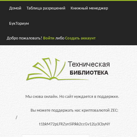
Домой
Таблица разрешений
Книжный менеджер
БукТориум
Добро пожаловать!
Войти
либо
Создать аккаунт
Мы снова онлайн. Но сайт нуждается в поддержке.
Вы можете поддержать нас криптовалютой ZEC:
t1bkM72pLFRZyn5iPJkk2ccGv12Ly3CbyNY