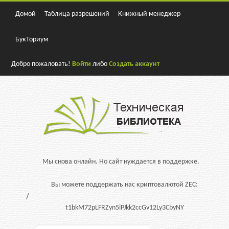
Домой
Таблица разрешений
Книжный менеджер
БукТориум
Добро пожаловать!
Войти
либо
Создать аккаунт
Мы снова онлайн. Но сайт нуждается в поддержке.
Вы можете поддержать нас криптовалютой ZEC:
t1bkM72pLFRZyn5iPJkk2ccGv12Ly3CbyNY