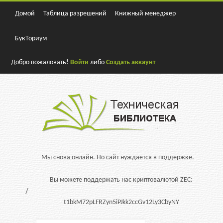
Домой
Таблица разрешений
Книжный менеджер
БукТориум
Добро пожаловать!
Войти
либо
Создать аккаунт
Мы снова онлайн. Но сайт нуждается в поддержке.
Вы можете поддержать нас криптовалютой ZEC:
t1bkM72pLFRZyn5iPJkk2ccGv12Ly3CbyNY