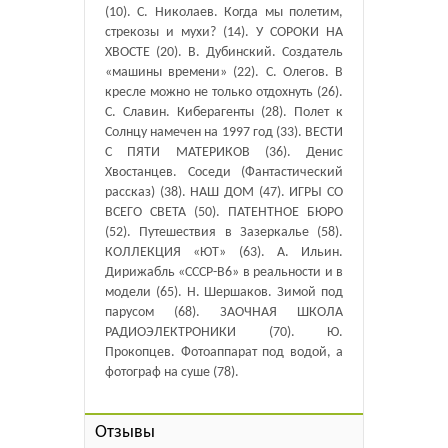
(10). С. Николаев. Когда мы полетим,
стрекозы и мухи? (14). У СОРОКИ НА
ХВОСТЕ (20). В. Дубинский. Создатель
«машины времени» (22). С. Олегов. В
кресле можно не только отдохнуть (26).
С. Славин. Киберагенты (28). Полет к
Солнцу намечен на 1997 год (33). ВЕСТИ
С ПЯТИ МАТЕРИКОВ (36). Денис
Хвостанцев. Соседи (Фантастический
рассказ) (38). НАШ ДОМ (47). ИГРЫ СО
ВСЕГО СВЕТА (50). ПАТЕНТНОЕ БЮРО
(52). Путешествия в Зазеркалье (58).
КОЛЛЕКЦИЯ «ЮТ» (63). А. Ильин.
Дирижабль «СССР-В6» в реальности и в
модели (65). Н. Шершаков. Зимой под
парусом (68). ЗАОЧНАЯ ШКОЛА
РАДИОЭЛЕКТРОНИКИ (70). Ю.
Прокопцев. Фотоаппарат под водой, а
фотограф на суше (78).
Отзывы