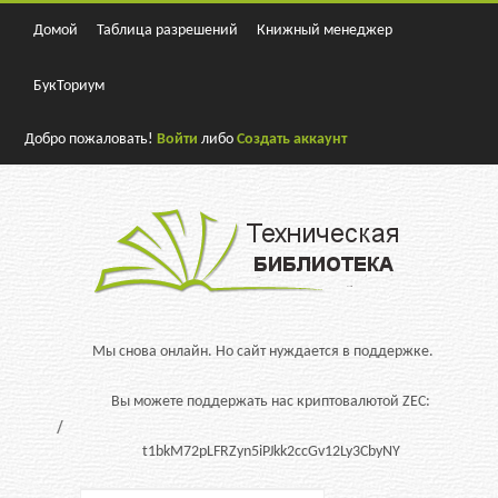
Домой
Таблица разрешений
Книжный менеджер
БукТориум
Добро пожаловать!
Войти
либо
Создать аккаунт
Мы снова онлайн. Но сайт нуждается в поддержке.
Вы можете поддержать нас криптовалютой ZEC:
t1bkM72pLFRZyn5iPJkk2ccGv12Ly3CbyNY