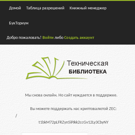
Домой
Таблица разрешений
Книжный менеджер
БукТориум
Добро пожаловать!
Войти
либо
Создать аккаунт
Мы снова онлайн. Но сайт нуждается в поддержке.
Вы можете поддержать нас криптовалютой ZEC:
t1bkM72pLFRZyn5iPJkk2ccGv12Ly3CbyNY