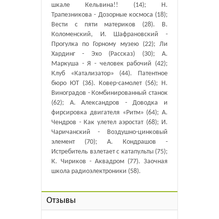
шкале Кельвина!! (14); Н.
Трапезникова - Дозорные космоса (18);
Вести с пяти материков (28). В.
Коломенский, И. Шафрановский -
Прогулка по Горному музею (22); Ли
Хардинг - Эхо (Рассказ) (30); А.
Маркуша - Я - человек рабочий (42);
Клуб «Катализатор» (44). Патентное
бюро ЮТ (36). Ковер-самолет (56); Н.
Виноградов - Комбинированный станок
(62); А. Александров - Доводка и
фирсировка двигателя «Ритм» (64); А.
Чендров - Как улетел аэростат (68); И.
Чаричанский - Воздушно-цинковый
элемент (70); А. Кондрашов -
Истребитель взлетает с катапульты (75);
К. Чириков - Аквадром (77). Заочная
школа радиоэлектроники (58).
Отзывы