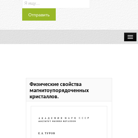
Транспорт
Индустрия
Наука
Физические свойства
Хобби
магнитоупорядоченных
кристаллов.
Журналы
История
Учебники