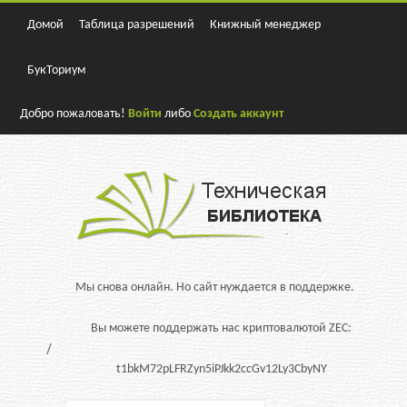
Домой
Таблица разрешений
Книжный менеджер
БукТориум
Добро пожаловать!
Войти
либо
Создать аккаунт
Мы снова онлайн. Но сайт нуждается в поддержке.
Вы можете поддержать нас криптовалютой ZEC:
t1bkM72pLFRZyn5iPJkk2ccGv12Ly3CbyNY