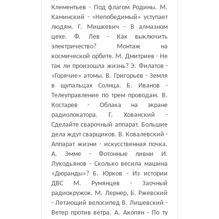
Клементьев - Под флагом Родины. М.
Каминский - «Непобедимый» уступает
людям. Г. Мишкевич - В алмазном
цехе. Ф. Лев - Как выключить
электричество? Монтаж на
космической орбите. М. Дмитриев - Не
так ли произошла жизнь? Э. Филатов -
«Горячие» атомы. В. Григорьев - Земля
в щупальцах Солнца. Б. Иванов -
Телеуправление по трем проводам. В.
Костарев - Облака на экране
радиолокатора. Г. Хованский -
Сделайте сварочный аппарат. Большие
дела ждут сварщиков. В. Ковалевский -
Аппарат жизни - искусственная почка.
А. Эмме - Фотонные ливни И.
Лукодьянов - Сколько весила машина
«Дюранды»? Б. Юрков - Из истории
ДВС М. Румянцев - Заочный
радиокружок. М. Лернер, Б. Ржевский
- Летающий велосипед В. Лишевский -
Ветер против ветра. А. Акопян - По ту