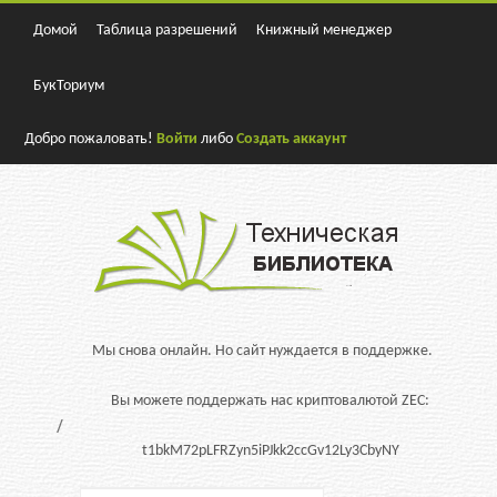
Домой
Таблица разрешений
Книжный менеджер
БукТориум
Добро пожаловать!
Войти
либо
Создать аккаунт
Мы снова онлайн. Но сайт нуждается в поддержке.
Вы можете поддержать нас криптовалютой ZEC:
t1bkM72pLFRZyn5iPJkk2ccGv12Ly3CbyNY