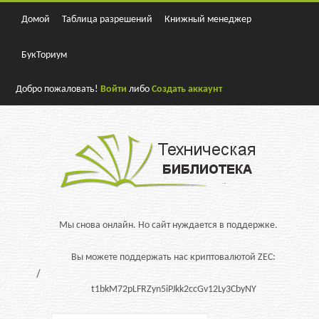
Домой
Таблица разрешений
Книжный менеджер
БукТориум
Добро пожаловать!
Войти
либо
Создать аккаунт
Мы снова онлайн. Но сайт нуждается в поддержке.
Вы можете поддержать нас криптовалютой ZEC:
t1bkM72pLFRZyn5iPJkk2ccGv12Ly3CbyNY