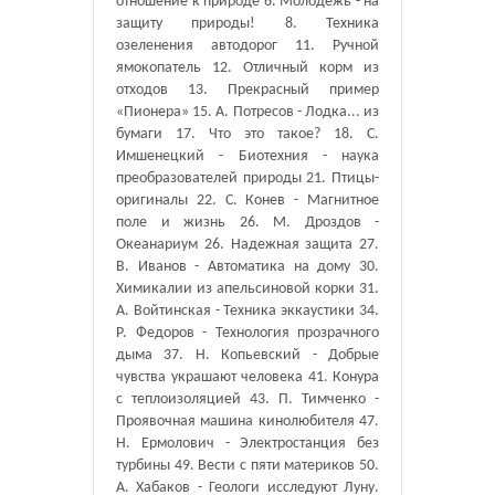
отношение к природе 6. Молодежь - на
защиту природы! 8. Техника
озеленения автодорог 11. Ручной
ямокопатель 12. Отличный корм из
отходов 13. Прекрасный пример
«Пионера» 15. А. Потресов - Лодка... из
бумаги 17. Что это такое? 18. С.
Имшенецкий - Биотехния - наука
преобразователей природы 21. Птицы-
оригиналы 22. С. Конев - Магнитное
поле и жизнь 26. М. Дроздов -
Океанариум 26. Надежная защита 27.
В. Иванов - Автоматика на дому 30.
Химикалии из апельсиновой корки 31.
А. Войтинская - Техника эккаустики 34.
Р. Федоров - Технология прозрачного
дыма 37. Н. Копьевский - Добрые
чувства украшают человека 41. Конура
с теплоизоляцией 43. П. Тимченко -
Проявочная машина кинолюбителя 47.
Н. Ермолович - Электростанция без
турбины 49. Вести с пяти материков 50.
А. Хабаков - Геологи исследуют Луну.